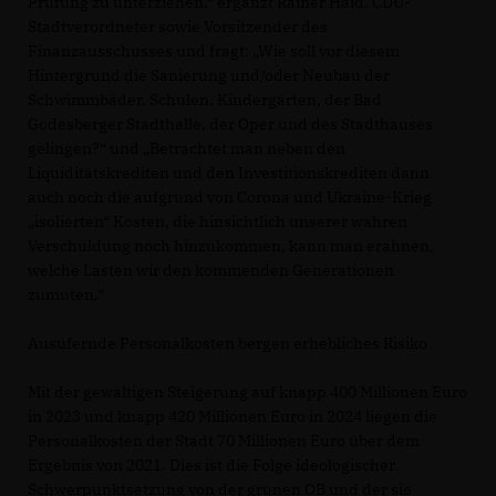
Prüfung zu unterziehen,“ ergänzt Rainer Haid, CDU-
Stadtverordneter sowie Vorsitzender des
Finanzausschusses und fragt: „Wie soll vor diesem
Hintergrund die Sanierung und/oder Neubau der
Schwimmbäder, Schulen, Kindergärten, der Bad
Godesberger Stadthalle, der Oper und des Stadthauses
gelingen?“ und „Betrachtet man neben den
Liquiditätskrediten und den Investitionskrediten dann
auch noch die aufgrund von Corona und Ukraine-Krieg
isolierten“ Kosten, die hinsichtlich unserer wahren
Verschuldung noch hinzukommen, kann man erahnen,
welche Lasten wir den kommenden Generationen
zumuten.“
Ausufernde Personalkosten bergen erhebliches Risiko
Mit der gewaltigen Steigerung auf knapp 400 Millionen Euro
in 2023 und knapp 420 Millionen Euro in 2024 liegen die
Personalkosten der Stadt 70 Millionen Euro über dem
Ergebnis von 2021. Dies ist die Folge ideologischer
Schwerpunktsetzung von der grünen OB und der sie