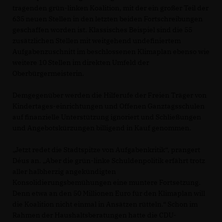
tragenden grün-linken Koalition, mit der ein großer Teil der
635 neuen Stellen in den letzten beiden Fortschreibungen
geschaffen worden ist. Klassisches Beispiel sind die 55
zusätzlichen Stellen mit weitgehend undefiniertem
Aufgabenzuschnitt im beschlossenen Klimaplan ebenso wie
weitere 10 Stellen im direkten Umfeld der
Oberbürgermeisterin.
Demgegenüber werden die Hilferufe der Freien Träger von
Kindertages-einrichtungen und Offenen Ganztagsschulen
auf finanzielle Unterstützung ignoriert und Schließungen
und Angebotskürzungen billigend in Kauf genommen.
Jetzt redet die Stadtspitze von Aufgabenkritik“, prangert
Déus an. „Aber die grün-linke Schuldenpolitik erfährt trotz
aller halbherzig angekündigten
Konsolidierungsbemühungen eine muntere Fortsetzung.
Denn etwa an den 50 Millionen Euro für den Klimaplan will
die Koalition nicht einmal in Ansätzen rütteln.“ Schon im
Rahmen der Haushaltsberatungen hatte die CDU-