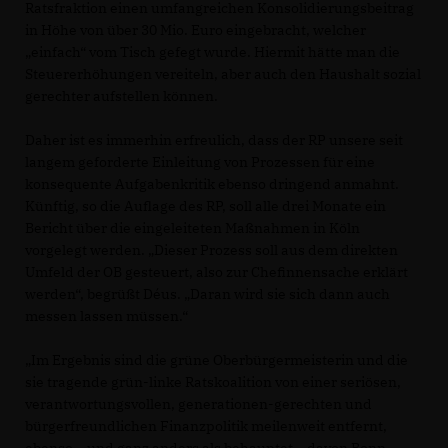
Ratsfraktion einen umfangreichen Konsolidierungsbeitrag
in Höhe von über 30 Mio. Euro eingebracht, welcher
einfach“ vom Tisch gefegt wurde. Hiermit hätte man die
Steuererhöhungen vereiteln, aber auch den Haushalt sozial
gerechter aufstellen können.
Daher ist es immerhin erfreulich, dass der RP unsere seit
langem geforderte Einleitung von Prozessen für eine
konsequente Aufgabenkritik ebenso dringend anmahnt.
Künftig, so die Auflage des RP, soll alle drei Monate ein
Bericht über die eingeleiteten Maßnahmen in Köln
vorgelegt werden. „Dieser Prozess soll aus dem direkten
Umfeld der OB gesteuert, also zur Chefinnensache erklärt
werden“, begrüßt Déus. „Daran wird sie sich dann auch
messen lassen müssen.“
Im Ergebnis sind die grüne Oberbürgermeisterin und die
sie tragende grün-linke Ratskoalition von einer seriösen,
verantwortungsvollen, generationen-gerechten und
bürgerfreundlichen Finanzpolitik meilenweit entfernt,