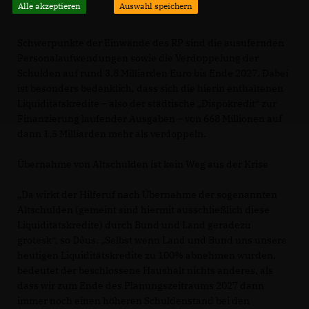
Alle akzeptieren
Auswahl speichern
Schwerpunkte der Einwände des RP sind die ausufernden
Personalaufwendungen sowie die Verdoppelung der
Schulden auf rund 3,8 Milliarden Euro bis Ende 2027. Dabei
ist besonders bedenklich, dass sich die hierin enthaltenen
Liquiditätskredite – also der städtische „Dispokredit“ zur
Finanzierung laufender Ausgaben – von 668 Millionen auf
dann 1,5 Milliarden mehr als verdoppeln.
Übernahme von Altschulden ist kein Weg aus der Krise
Da wirkt der Hilferuf nach Übernahme der sogenannten
Altschulden (gemeint sind hiermit ausschließlich diese
Liquiditätskredite) durch Bund und Land geradezu
grotesk“, so Déus. „Selbst wenn Land und Bund uns unsere
heutigen Liquiditätskredite zu 100% abnehmen würden,
bedeutet der beschlossene Haushalt nichts anderes, als
dass wir zum Ende des Planungszeitraums 2027 dann
immer noch einen höheren Schuldenstand bei den