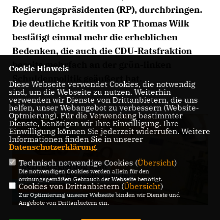
Regierungspräsidenten (RP), durchbringen.
Die deutliche Kritik von RP Thomas Wilk
bestätigt einmal mehr die erheblichen
Bedenken, die auch die CDU-Ratsfraktion
bereits mehrfach an der grün-linken
Cookie Hinweis
Schuldenpolitik geäußert hat.
Diese Webseite verwendet Cookies, die notwendig
sind, um die Webseite zu nutzen. Weiterhin
verwenden wir Dienste von Drittanbietern, die uns
helfen, unser Webangebot zu verbessern (Website-
Optmierung). Für die Verwendung bestimmter
Dienste, benötigen wir Ihre Einwilligung. Ihre
Einwilligung können Sie jederzeit widerrufen. Weitere
Informationen finden Sie in unserer
Datenschutzerklärung
.
Technisch notwendige Cookies (
Übersicht
)
Die notwendigen Cookies werden allein für den
ordnungsgemäßen Gebrauch der Webseite benötigt.
Cookies von Drittanbietern (
Übersicht
)
Zur Optimierung unserer Webseite binden wir Dienste und
Angebote von Drittanbietern ein.