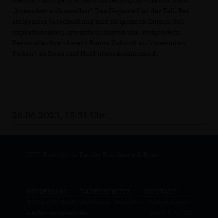
ebenso – und ganz anders als behauptet – davon Bonn
krisenfest aufzustellen“. Das Gegenteil ist der Fall. Bei
steigender Verschuldung und steigenden Zinsen, bei
explodierenden Investitionskosten und steigendem
Personalaufwand steht Bonns Zukunft auf tönernden
Füßen“, so Déus und Haid übereinstimmend.
26.06.2023, 15:31 Uhr
CDU-Fraktion in Rat der Bundesstadt Bonn
IMPRESSUM
DATENSCHUTZ
KONTAKT
@2026 CDU Ratsfraktion Bonn
Realisation: Sharkness Media
Alle Rechte vorbehalten.
GmbH & Co. KG