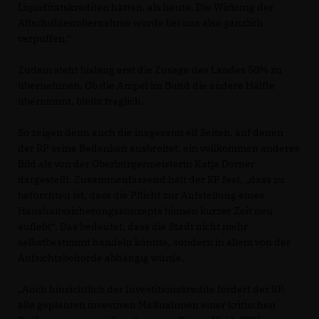
Liquiditätskrediten hätten, als heute. Die Wirkung der
Altschuldenübernahme würde bei uns also gänzlich
verpuffen.“
Zudem steht bislang erst die Zusage des Landes 50% zu
übernehmen. Ob die Ampel im Bund die andere Hälfte
übernimmt, bleibt fraglich.
So zeigen denn auch die insgesamt elf Seiten, auf denen
der RP seine Bedenken ausbreitet, ein vollkommen anderes
Bild als von der Oberbürgermeisterin Katja Dörner
dargestellt. Zusammenfassend hält der RP fest, „dass zu
befürchten ist, dass die Pflicht zur Aufstellung eines
Haushaltssicherungskonzepts binnen kurzer Zeit neu
auflebt“. Das bedeutet, dass die Stadt nicht mehr
selbstbestimmt handeln könnte, sondern in allem von der
Aufsichtsbehörde abhängig würde.
Auch hinsichtlich der Investitionskredite fordert der RP,
alle geplanten investiven Maßnahmen einer kritischen