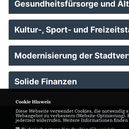
Gesundheitsfürsorge und Äl
Kultur-, Sport- und Freizeits
Modernisierung der Stadtve
Solide Finanzen
Cookie Hinweis
Diese Webseite verwendet Cookies, die notwendig si
Webangebot zu verbessern (Website-Optmierung). Fü
CDU-Fraktion in Rat der Bundesstadt Bonn
jederzeit widerrufen. Weitere Informationen finden