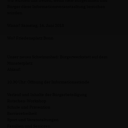
Wir würden uns freuen, wenn viele Bürgerinnen und
Bürger diese Informationsveranstasltung besuchen
würden.
Wann? Samstag, 16. Juni 2018
Wo? Friedensplatz Bonn
Unser neues Schwimmbad: Bürgerwerkstatt auf dem
Münsterplatz
Ablauf:
10.30 Uhr: Öffnung der Informationsstände
Verlauf und Inhalte der Bürgerbeteiligung
Rutschen-Workshop
Schule und Prävention
Barrierefreiheit
Sport und Veranstaltungen
Familien und Senioren