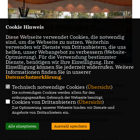
Cookie Hinweis
Diese Webseite verwendet Cookies, die notwendig
sind, um die Webseite zu nutzen. Weiterhin
verwenden wir Dienste von Drittanbietern, die uns
helfen, unser Webangebot zu verbessern (Website-
Optmierung). Für die Verwendung bestimmter
Dienste, benötigen wir Ihre Einwilligung. Ihre
Einwilligung können Sie jederzeit widerrufen. Weitere
Informationen finden Sie in unserer
Datenschutzerklärung
.
In dieser öffentlichen Veranstaltung werden der Verlauf
Technisch notwendige Cookies (
Übersicht
)
und die Ergebnisse der Beteiligung dargestellt. Die
Die notwendigen Cookies werden allein für den
ordnungsgemäßen Gebrauch der Webseite benötigt.
Präsentation erfolgt im Wesentlichen durch die beteiligten
Cookies von Drittanbietern (
Übersicht
)
Bürgerinnen und Bürger. Im Anschluss gibt es die
Zur Optimierung unserer Webseite binden wir Dienste und
Möglichkeit zum persönlichen Austausch zwischen den
Angebote von Drittanbietern ein.
Mitwirkenden aus der Bürgerbeteiligung und der
Öffentlichkeit.
Alle akzeptieren
Auswahl speichern