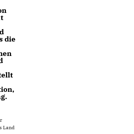
on
t
nd
s die
men
d
ellt
ion,
ng.
r
as Land