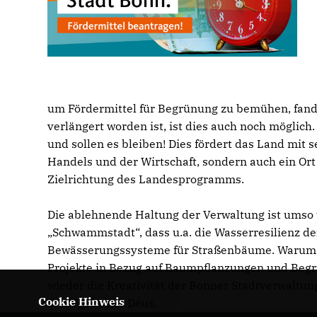
um Fördermittel für Begrünung zu bemühen, fand
verlängert worden ist, ist dies auch noch möglic
und sollen es bleiben! Dies fördert das Land mit 
Handels und der Wirtschaft, sondern auch ein Or
Zielrichtung des Landesprogramms.
Die ablehnende Haltung der Verwaltung ist umso 
Schwammstadt“, dass u.a. die Wasserresilienz de
Bewässerungssysteme für Straßenbäume. Warum fin
Projekte in Bezug auf Baumpflanzungen und Begr
wieder die Kreativität der Bonner Stadtverwaltu
Cookie Hinweis
Stadt geht“, so Déus.