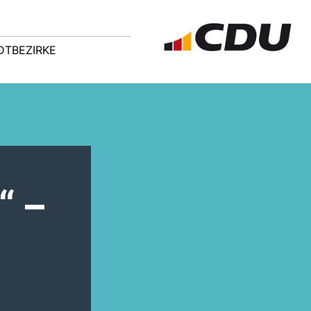
DTBEZIRKE
“ –