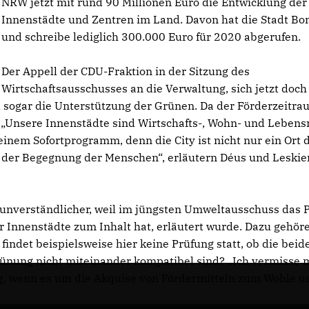
NRW jetzt mit rund 90 Millionen Euro die Entwicklung der
Innenstädte und Zentren im Land. Davon hat die Stadt Bo
und schreibe lediglich 300.000 Euro für 2020 abgerufen.
Der Appell der CDU-Fraktion in der Sitzung des
Wirtschaftsausschusses an die Verwaltung, sich jetzt doch
 sogar die Unterstützung der Grünen. Da der Förderzeitra
h. „Unsere Innenstädte sind Wirtschafts-, Wohn- und Leben
seinem Sofortprogramm, denn die City ist nicht nur ein Ort 
t der Begegnung der Menschen“, erläutern Déus und Leskie
unverständlicher, weil im jüngsten Umweltausschuss das P
r Innenstädte zum Inhalt hat, erläutert wurde. Dazu gehör
det beispielsweise hier keine Prüfung statt, ob die beid
ünung nicht miteinander kompatibel sind? „Ich vermisse 
ng, wenn es um die Akquise von Fördermitteln zum Wohle u