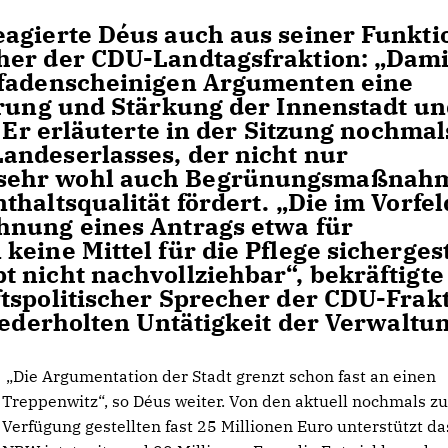
eagierte Déus auch aus seiner Funkti
her der CDU-Landtagsfraktion: „Dami
 fadenscheinigen Argumenten eine
erung und Stärkung der Innenstadt u
. Er erläuterte in der Sitzung nochmal
andeserlasses, der nicht nur
 sehr wohl auch Begrünungsmaßnah
haltsqualität fördert. „Die im Vorfel
hnung eines Antrags etwa für
eine Mittel für die Pflege sichergest
 nicht nachvollziehbar“, bekräftigte
tspolitischer Sprecher der CDU-Frakt
iederholten Untätigkeit der Verwaltu
Die Argumentation der Stadt grenzt schon fast an einen
Treppenwitz“, so Déus weiter. Von den aktuell nochmals zu
Verfügung gestellten fast 25 Millionen Euro unterstützt d