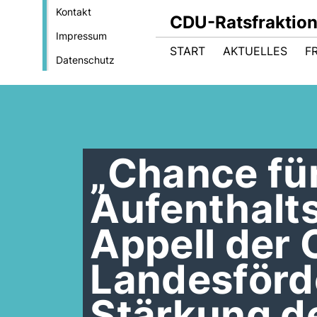
Kontakt
CDU-Ratsfraktio
Impressum
START
AKTUELLES
F
Datenschutz
Chance fü
Aufenthalts
Appell der 
Landesförde
Stärkung d