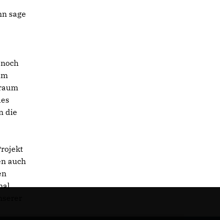
nn sage
 noch
um
sraum
des
n die
rojekt
en auch
en
mal
nserer