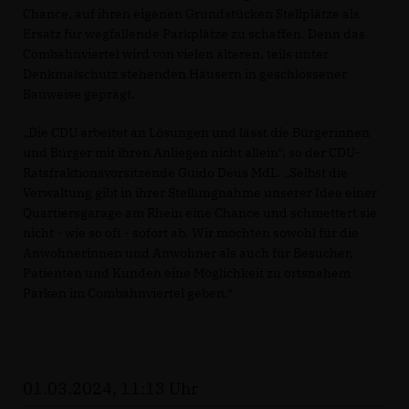
Chance, auf ihren eigenen Grundstücken Stellplätze als
Ersatz für wegfallende Parkplätze zu schaffen. Denn das
Combahnviertel wird von vielen älteren, teils unter
Denkmalschutz stehenden Häusern in geschlossener
Bauweise geprägt.
Die CDU arbeitet an Lösungen und lässt die Bürgerinnen
und Bürger mit ihren Anliegen nicht allein“, so der CDU-
Ratsfraktionsvorsitzende Guido Déus MdL. „Selbst die
Verwaltung gibt in ihrer Stellungnahme unserer Idee einer
Quartiersgarage am Rhein eine Chance und schmettert sie
nicht - wie so oft - sofort ab. Wir möchten sowohl für die
Anwohnerinnen und Anwohner als auch für Besucher,
Patienten und Kunden eine Möglichkeit zu ortsnahem
Parken im Combahnviertel geben.“
01.03.2024, 11:13 Uhr