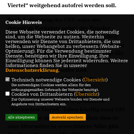
Viertel“ weitgehend autofrei werden soll.
Nach Auffassung der CDU wäre der
Cookie Hinweis
derzeitige Parkplatz neben der Beueler
Diese Webseite verwendet Cookies, die notwendig
Rheinpromenade und dem „Bahnhöfchen“
sind, um die Webseite zu nutzen. Weiterhin
verwenden wir Dienste von Drittanbietern, die uns
geeignet, eine hochwassersicher auf Stelzen
helfen, unser Webangebot zu verbessern (Website-
Optmierung). Für die Verwendung bestimmter
gebaute ein- bis zweigeschossige Garage für
Dienste, benötigen wir Ihre Einwilligung. Ihre
Einwilligung können Sie jederzeit widerrufen. Weitere
dortige Anwohnerinnen und Anwohner, das
Informationen finden Sie in unserer
Ärztehaus, Einzelhändler und
Datenschutzerklärung
.
Gewerbetreibende aufzunehmen.
Technisch notwendige Cookies (
Übersicht
)
Die notwendigen Cookies werden allein für den
ordnungsgemäßen Gebrauch der Webseite benötigt.
Durch die Umgestaltung des
Cookies von Drittanbietern (
Übersicht
)
Zur Optimierung unserer Webseite binden wir Dienste und
Combahnviertels in ein so genanntes
Angebote von Drittanbietern ein.
`Bönnsches Viertel` fallen künftig rund 100
Parkplätze in dem Areal weg, ohne dass es
Alle akzeptieren
Auswahl speichern
eine Alternative in erreichbarer Nähe gibt.