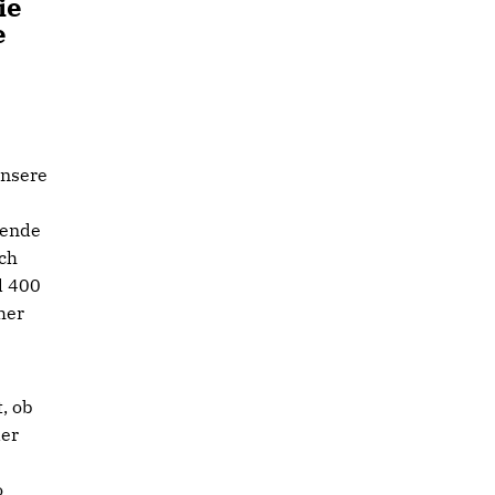
ie
e
Unsere
hende
ch
d 400
her
, ob
der
o