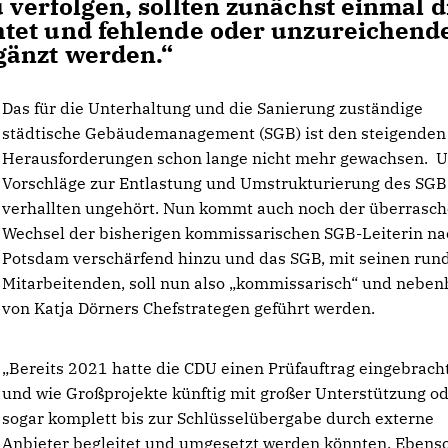
verfolgen, sollten zunächst einmal d
tet und fehlende oder unzureichend
gänzt werden.“
Das für die Unterhaltung und die Sanierung zuständige
städtische Gebäudemanagement (SGB) ist den steigenden
Herausforderungen schon lange nicht mehr gewachsen. 
Vorschläge zur Entlastung und Umstrukturierung des SGB
verhallten ungehört. Nun kommt auch noch der überrasc
Wechsel der bisherigen kommissarischen SGB-Leiterin na
Potsdam verschärfend hinzu und das SGB, mit seinen run
Mitarbeitenden, soll nun also „kommissarisch“ und neben
von Katja Dörners Chefstrategen geführt werden.
Bereits 2021 hatte die CDU einen Prüfauftrag eingebracht
und wie Großprojekte künftig mit großer Unterstützung o
sogar komplett bis zur Schlüsselübergabe durch externe
Anbieter begleitet und umgesetzt werden könnten. Ebens