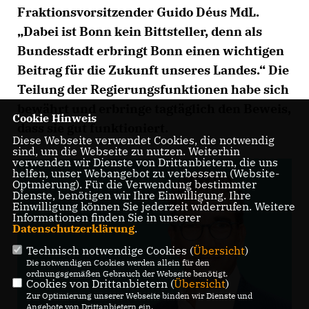
Fraktionsvorsitzender Guido Déus MdL.
Dabei ist Bonn kein Bittsteller, denn als
Bundesstadt erbringt Bonn einen wichtigen
Beitrag für die Zukunft unseres Landes.“ Die
Teilung der Regierungsfunktionen habe sich
bewährt und erbringe tagtäglich den Beweis,
Cookie Hinweis
dass sie gut funktioniert.
Diese Webseite verwendet Cookies, die notwendig
sind, um die Webseite zu nutzen. Weiterhin
verwenden wir Dienste von Drittanbietern, die uns
helfen, unser Webangebot zu verbessern (Website-
Optmierung). Für die Verwendung bestimmter
Dienste, benötigen wir Ihre Einwilligung. Ihre
Einwilligung können Sie jederzeit widerrufen. Weitere
Informationen finden Sie in unserer
Datenschutzerklärung
.
Technisch notwendige Cookies (
Übersicht
)
Die notwendigen Cookies werden allein für den
ordnungsgemäßen Gebrauch der Webseite benötigt.
Cookies von Drittanbietern (
Übersicht
)
Zur Optimierung unserer Webseite binden wir Dienste und
Angebote von Drittanbietern ein.