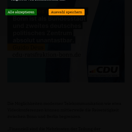
Alle akzeptieren
Auswahl speichern
Die Möglichkeiten moderner Telekommunikation wie etwa
Videokonferenzen können mittlerweile die Reisetätigkeit
zwischen Bonn und Berlin begrenzen.
Finanziell sind die Mehrkosten der Teilung der