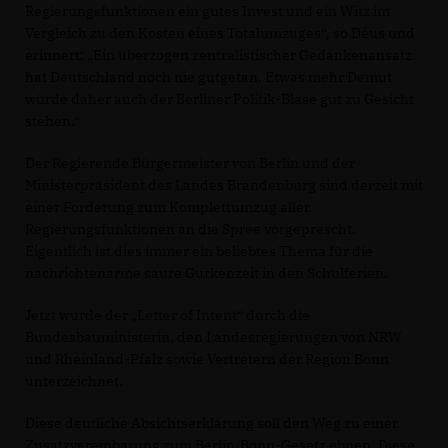
Regierungsfunktionen ein gutes Invest und ein Witz im
Vergleich zu den Kosten eines Totalumzuges“, so Déus und
erinnert: „Ein überzogen zentralistischer Gedankenansatz
hat Deutschland noch nie gutgetan. Etwas mehr Demut
würde daher auch der Berliner Politik-Blase gut zu Gesicht
stehen.“
Der Regierende Bürgermeister von Berlin und der
Ministerpräsident des Landes Brandenburg sind derzeit mit
einer Forderung zum Komplettumzug aller
Regierungsfunktionen an die Spree vorgeprescht.
Eigentlich ist dies immer ein beliebtes Thema für die
nachrichtenarme saure Gurkenzeit in den Schulferien.
Jetzt wurde der „Letter of Intent“ durch die
Bundesbauministerin, den Landesregierungen von NRW
und Rheinland-Pfalz sowie Vertretern der Region Bonn
unterzeichnet.
Diese deutliche Absichtserklärung soll den Weg zu einer
Zusatzvereinbarung zum Berlin/Bonn-Gesetz ebnen. Diese