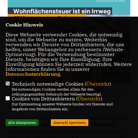
Cookie Hinweis
Diese Webseite verwendet Cookies, die notwendig
sind, um die Webseite zu nutzen. Weiterhin
verwenden wir Dienste von Drittanbietern, die uns
helfen, unser Webangebot zu verbessern (Website-
Optmierung). Für die Verwendung bestimmter
Dienste, benötigen wir Ihre Einwilligung. Ihre
Einwilligung können Sie jederzeit widerrufen. Weitere
Informationen finden Sie in unserer
Datenschutzerklärung
.
Technisch notwendige Cookies (
Übersicht
)
Die notwendigen Cookies werden allein für den
ordnungsgemäßen Gebrauch der Webseite benötigt.
Cookies von Drittanbietern (
Übersicht
)
Zur Optimierung unserer Webseite binden wir Dienste und
Angebote von Drittanbietern ein.
Es ist völlig absurd, neben der ohnehin bereits gestiegenen
Alle akzeptieren
Auswahl speichern
Grundsteuer, eine weitere Steuer auf die Wohnfläche
erfinden zu wollen. Die Idee, Menschen mit einer Steuer