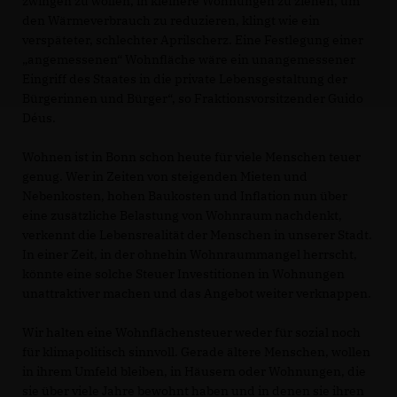
zwingen zu wollen, in kleinere Wohnungen zu ziehen, um
den Wärmeverbrauch zu reduzieren, klingt wie ein
verspäteter, schlechter Aprilscherz. Eine Festlegung einer
angemessenen“ Wohnfläche wäre ein unangemessener
Eingriff des Staates in die private Lebensgestaltung der
Bürgerinnen und Bürger“, so Fraktionsvorsitzender Guido
Déus.
Wohnen ist in Bonn schon heute für viele Menschen teuer
genug. Wer in Zeiten von steigenden Mieten und
Nebenkosten, hohen Baukosten und Inflation nun über
eine zusätzliche Belastung von Wohnraum nachdenkt,
verkennt die Lebensrealität der Menschen in unserer Stadt.
In einer Zeit, in der ohnehin Wohnraummangel herrscht,
könnte eine solche Steuer Investitionen in Wohnungen
unattraktiver machen und das Angebot weiter verknappen.
Wir halten eine Wohnflächensteuer weder für sozial noch
für klimapolitisch sinnvoll. Gerade ältere Menschen, wollen
in ihrem Umfeld bleiben, in Häusern oder Wohnungen, die
sie über viele Jahre bewohnt haben und in denen sie ihren