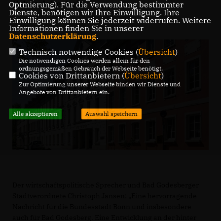
Cybersicherheit.
Optmierung). Für die Verwendung bestimmter
Dienste, benötigen wir Ihre Einwilligung. Ihre
Einwilligung können Sie jederzeit widerrufen. Weitere
Informationen finden Sie in unserer
Datenschutzerklärung
.
Technisch notwendige Cookies (
Übersicht
)
Die notwendigen Cookies werden allein für den
ordnungsgemäßen Gebrauch der Webseite benötigt.
Cookies von Drittanbietern (
Übersicht
)
Zur Optimierung unserer Webseite binden wir Dienste und
Angebote von Drittanbietern ein.
Alle akzeptieren
Auswahl speichern
Der wirtschaftspolitische Sprecher und Bad Godesberger
Stadtverordnete Christoph Jansen: „Eine hervorragende
Nachricht für die Bundesstadt Bonn und insbesondere
auch für Bad Godesberg. Eine Entwicklung an der hinter