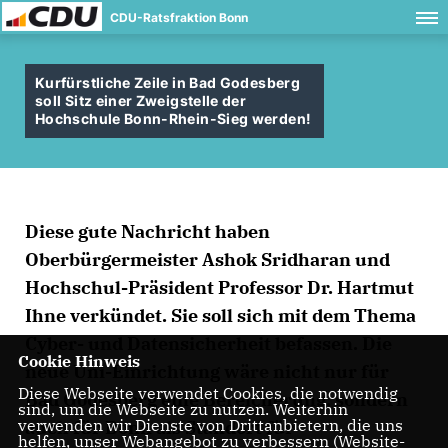
CDU-Ratsfraktion Bonn
Kurfürstliche Zeile in Bad Godesberg
soll Sitz einer Zweigstelle der
Hochschule Bonn-Rhein-Sieg werden!
Diese gute Nachricht haben
Oberbürgermeister Ashok Sridharan und
Hochschul-Präsident Professor Dr. Hartmut
Ihne verkündet. Sie soll sich mit dem Thema
Cyber- und Datensicherheit befassen. Die
Cookie Hinweis
neue Uni-Einrichtung wäre nicht nur für
Diese Webseite verwendet Cookies, die notwendig
Bad Godesberg eine Bereicherung, sondern
sind, um die Webseite zu nutzen. Weiterhin
verwenden wir Dienste von Drittanbietern, die uns
auch für Bonn als Standort für
helfen, unser Webangebot zu verbessern (Website-